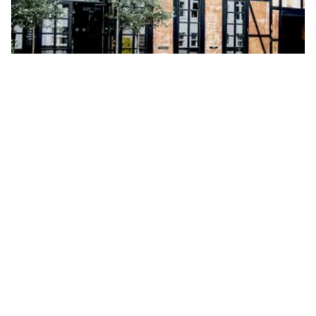
Der var både alder og historie at tage hensyn til, da vi
designede lys til en kunde på skyggesiden af Nyhavn i det
indre København. På grund af forholdene og ikke mindst
begrænsningerne rådgav vi kunden til at vælge en trådløs
løsning fra Casambi, der er yderst fleksibel.
Det viste sig hurtigt at være en god idé, da lejer valgte at
ændre i planen, efter at installationen var sat op, og ville
have setuppet i to mødelokaler i stedet for et. Dette kunne